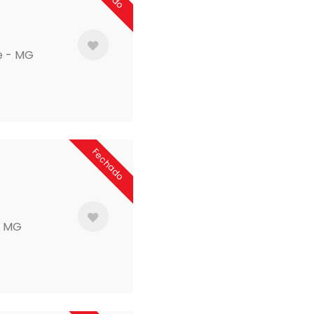
te - MG
Fechado
 - MG