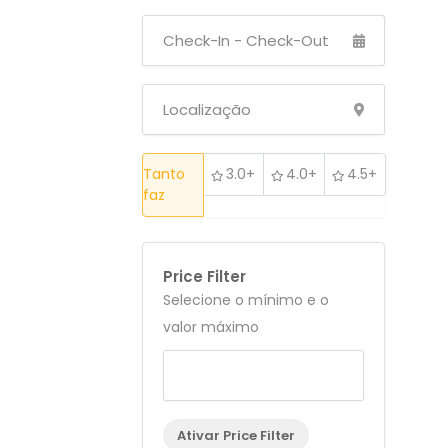
Tanto
3.0+
4.0+
4.5+
faz
Price Filter
Selecione o mínimo e o
valor máximo
Ativar Price Filter