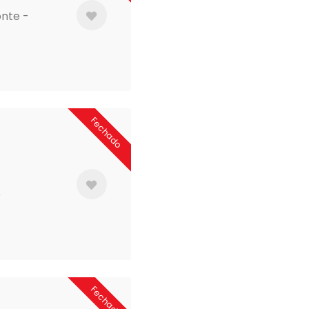
onte -
Fechado
e
Fechado