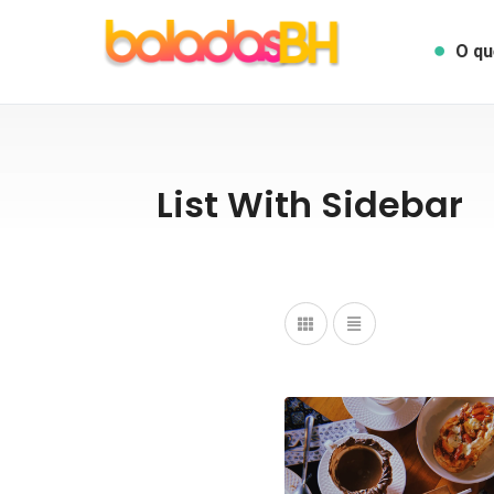
O qu
List With Sidebar