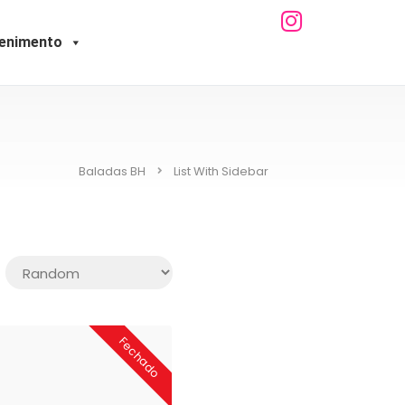
tenimento
Baladas BH
List With Sidebar
Fechado