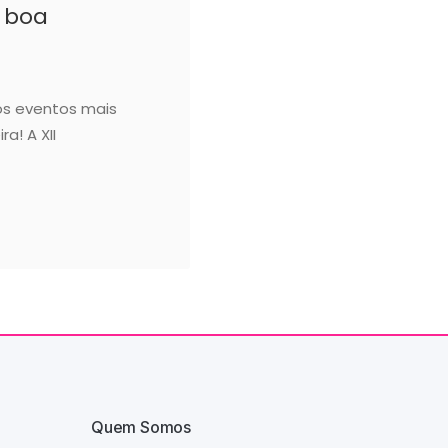
a boa
os eventos mais
a! A XII
Quem Somos