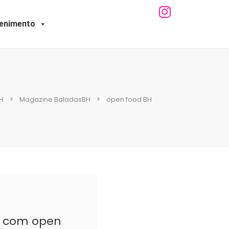
tenimento
H
Magazine BaladasBH
open food BH
BH com open