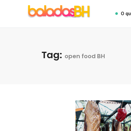
O qu
Tag:
open food BH