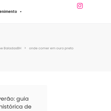
tenimento
ne BaladasBH
onde comer em ouro preto
verão: guia
histórica de