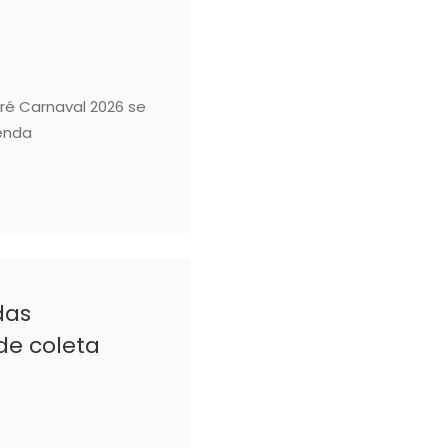
ré Carnaval 2026 se
genda
das
de coleta