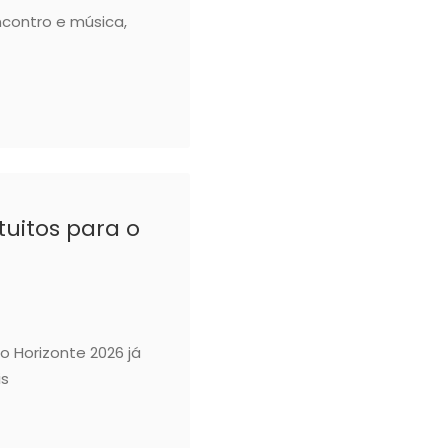
ncontro e música,
atuitos para o
o Horizonte 2026 já
is