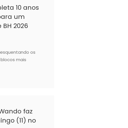
eta 10 anos
 para um
e BH 2026
á esquentando os
 blocos mais
 Wando faz
ngo (11) no