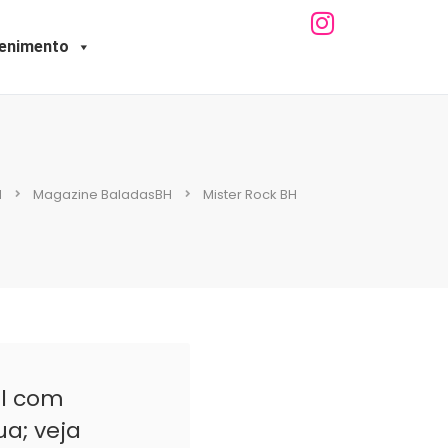
tenimento
H
Magazine BaladasBH
Mister Rock BH
al com
ua; veja