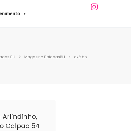
tenimento
ladas BH
Magazine BaladasBH
axé bh
 Arlindinho,
no Galpão 54