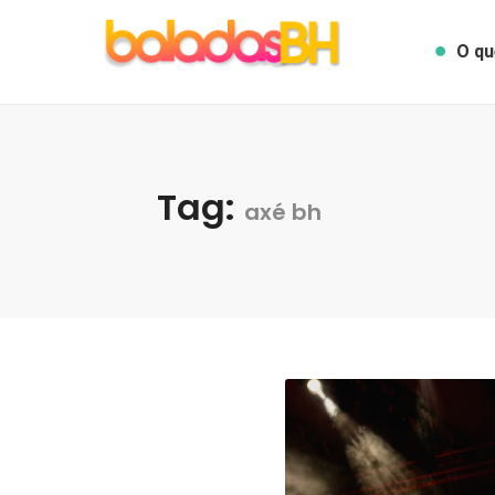
O qu
Tag:
axé bh