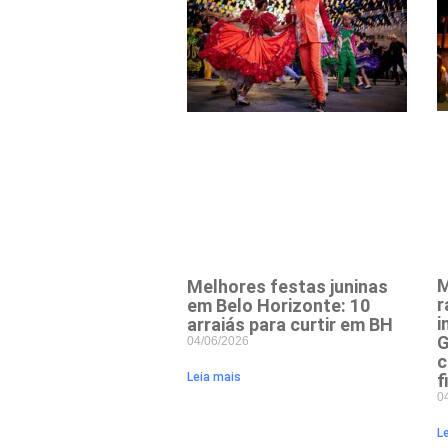
M
Melhores festas juninas
r
em Belo Horizonte: 10
i
arraiás para curtir em BH
G
04/06/2026
c
f
Leia mais
0
L