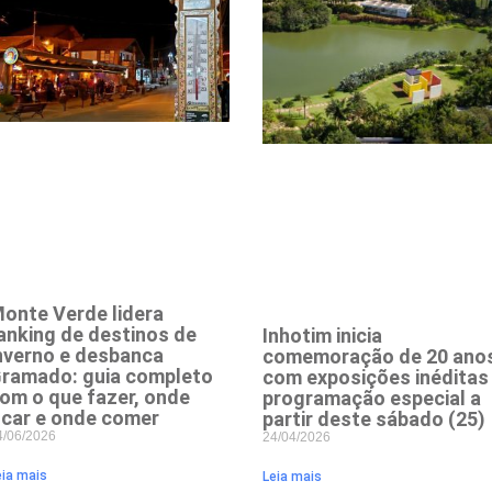
onte Verde lidera
anking de destinos de
Inhotim inicia
nverno e desbanca
comemoração de 20 ano
ramado: guia completo
com exposições inéditas
om o que fazer, onde
programação especial a
icar e onde comer
partir deste sábado (25)
4/06/2026
24/04/2026
eia mais
Leia mais