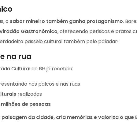
ico
s, o
sabor mineiro também ganha protagonismo
. Bar
Viradão Gastronômico
, oferecendo petiscos e pratos c
 verdadeiro passeio cultural também pelo paladar!
e na rua
irada Cultural de BH já recebeu:
resentando nos palcos e nas ruas
lturais
realizadas
5 milhões de pessoas
paisagem da cidade, cria memórias e valoriza o que B