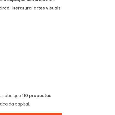
rco, literatura, artes visuais,
se sabe que
110 propostas
ica da capital.