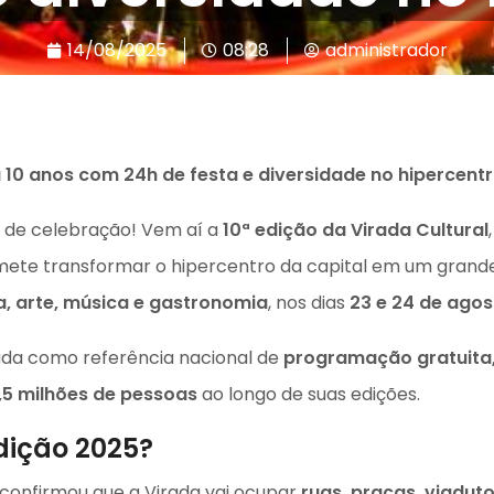
14/08/2025
08:28
administrador
a 10 anos com 24h de festa e diversidade no hipercent
ma de celebração! Vem aí a
10ª edição da Virada Cultural
mete transformar o hipercentro da capital em um grande
ra, arte, música e gastronomia
, nos dias
23 e 24 de agos
a como referência nacional de
programação gratuita,
,5 milhões de pessoas
ao longo de suas edições.
dição 2025?
 confirmou que a Virada vai ocupar
ruas, praças, viaduto