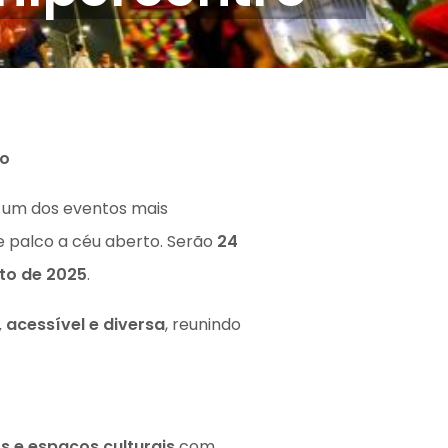
ro
, um dos eventos mais
 palco a céu aberto. Serão
24
to de 2025
.
 acessível e diversa
, reunindo
s e espaços culturais
com