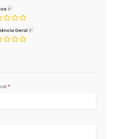
eza
iência Geral
*
ail