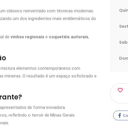
Quin
um clássico reinventado com técnicas modernas.
rizando um dos ingredientes mais emblemáticos do
Sext
ial de
vinhos regionais
e
coquetéis autorais
,
Sab
ão
Dom
mistura elementos contemporâneos com
s mineiras. O resultado é um espaço sofisticado e
urante?
 apresentados de forma inovadora.
s, refletindo o terroir de Minas Gerais.
Co
nais.