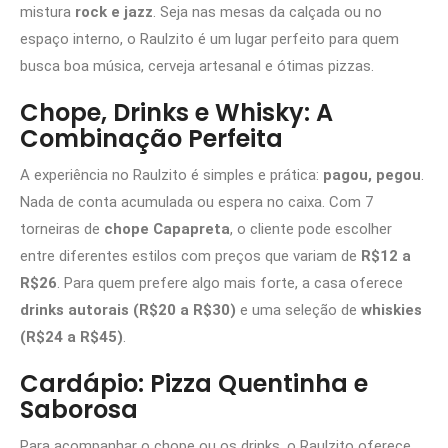
mistura
rock e jazz
. Seja nas mesas da calçada ou no
espaço interno, o Raulzito é um lugar perfeito para quem
busca boa música, cerveja artesanal e ótimas pizzas.
Chope, Drinks e Whisky: A
Combinação Perfeita
A experiência no Raulzito é simples e prática:
pagou, pegou
.
Nada de conta acumulada ou espera no caixa. Com 7
torneiras de
chope Capapreta
, o cliente pode escolher
entre diferentes estilos com preços que variam de
R$12 a
R$26
. Para quem prefere algo mais forte, a casa oferece
drinks autorais (R$20 a R$30)
e uma seleção de
whiskies
(R$24 a R$45)
.
Cardápio: Pizza Quentinha e
Saborosa
Para acompanhar o chope ou os drinks, o Raulzito oferece