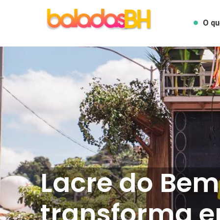
O qu
Lacre do Be
transforma e