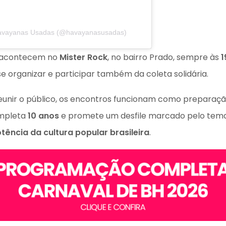
Havayanas Usadas (@havayanasusadas)
o acontecem no
Mister Rock
, no bairro Prado, sempre às
1
 organizar e participar também da coleta solidária.
reunir o público, os encontros funcionam como preparaç
ompleta
10 anos
e promete um desfile marcado pelo te
otência da cultura popular brasileira
.