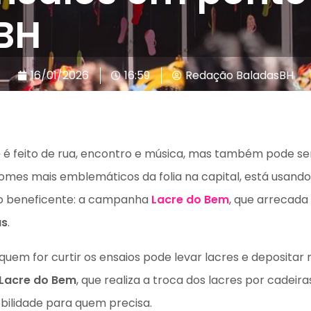
 BH
16/01/2026
16:59
Redação BaladasBH
e
é feito de rua, encontro e música, mas também pode ser
nomes mais emblemáticos da folia na capital, está usand
 beneficente: a campanha
Lacre do Bem
, que arrecada 
as
.
quem for curtir os ensaios pode levar lacres e depositar n
Lacre do Bem
, que realiza a troca dos lacres por cadeir
ilidade para quem precisa.