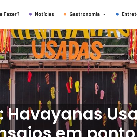
e Fazer?
Notícias
Gastronomia
Entre
m: Havayanas Us
nsaios em ponto 