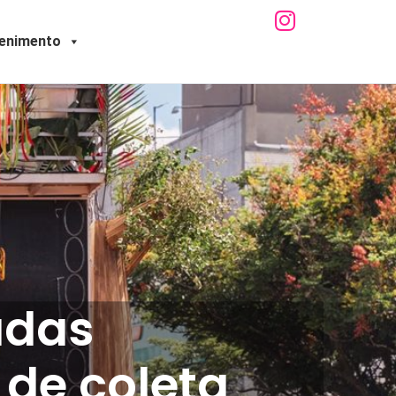
tenimento
adas
de coleta