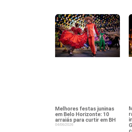
M
Melhores festas juninas
r
em Belo Horizonte: 10
i
arraiás para curtir em BH
G
04/06/2026
c