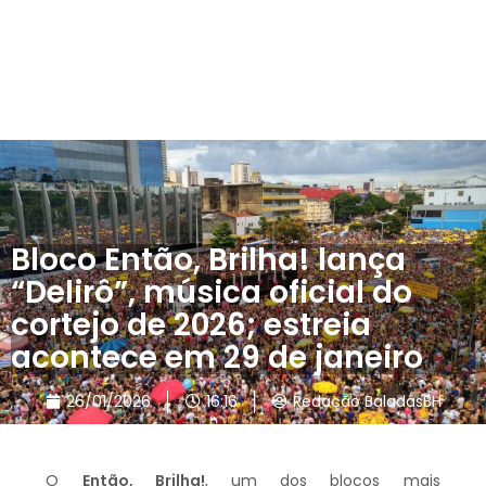
Bloco Então, Brilha! lança
“Delirô”, música oficial do
cortejo de 2026; estreia
acontece em 29 de janeiro
26/01/2026
16:16
Redação BaladasBH
O
Então, Brilha!
, um dos blocos mais